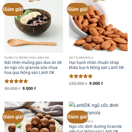
Giảm giá!
Giảm giá!
DỤNG CỤ NÔNG SẢN LÀNH DK
HẠT & GRANOLA
Bát chén muỗng gáo dừa ăn để
Hạt hạnh nhân chuẩn nhập
ăn ngũ cốc granola sữa chua
khẩu loại A Nông sản Lành DK
hoa quả Nông sản Lành DK
Được xếp
Giá
Giá
220.000
₫
9.000
₫
gốc
hiện
hạng
5
5
Được xếp
Giá
Giá
50.000
₫
9.000
₫
là:
tại
gốc
hiện
sao
hạng
5
5
220.000 ₫.
là:
là:
tại
sao
9.000 ₫.
50.000 ₫.
là:
9.000 ₫.
Giảm giá!
Giảm giá!
HẠT & GRANOLA
Ngũ cốc dinh dưỡng Granola
siêu hạt Nông sản Lành DK