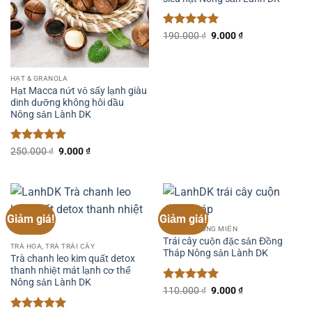
Được xếp
Giá
Giá
190.000
₫
9.000
₫
gốc
hiện
hạng
5
5
là:
tại
sao
190.000 ₫.
là:
9.000 ₫.
HẠT & GRANOLA
Hạt Macca nứt vỏ sấy lạnh giàu
dinh dưỡng không hôi dầu
Nông sản Lành DK
Được xếp
Giá
Giá
250.000
₫
9.000
₫
gốc
hiện
hạng
5
5
là:
tại
sao
250.000 ₫.
là:
9.000 ₫.
Giảm giá!
Giảm giá!
ĐẶC SẢN VÙNG MIỀN
Trái cây cuộn đặc sản Đồng
TRÀ HOA, TRÀ TRÁI CÂY
Tháp Nông sản Lành DK
Trà chanh leo kim quất detox
thanh nhiệt mát lạnh cơ thể
Nông sản Lành DK
Được xếp
Giá
Giá
110.000
₫
9.000
₫
gốc
hiện
hạng
5
5
là:
tại
sao