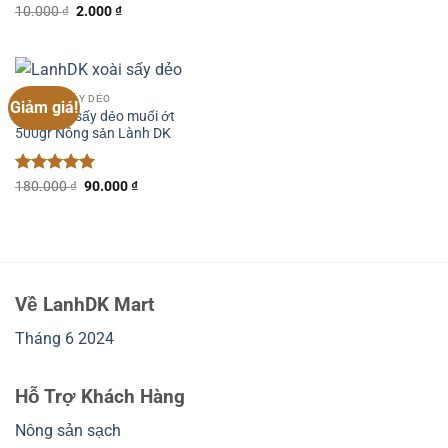
110.000 ₫.
là:
Được xếp
Giá
Giá
10.000
₫
2.000
₫
9.000 ₫.
gốc
hiện
hạng
5
5
là:
tại
sao
10.000 ₫.
là:
2.000 ₫.
TRÁI CÂY SẤY DẺO
Giảm giá!
Xoài chín sấy dẻo muối ớt
500gr Nông sản Lành DK
Được xếp
Giá
Giá
180.000
₫
90.000
₫
gốc
hiện
hạng
5
5
là:
tại
sao
180.000 ₫.
là:
90.000 ₫.
Về LanhDK Mart
Tháng 6 2024
Hỗ Trợ Khách Hàng
Nông sản sạch